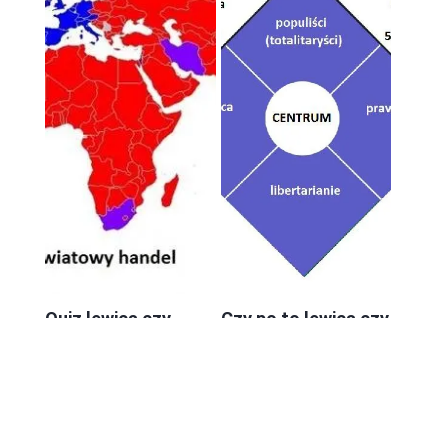
Quiz lewica czy
Czy po to lewica czy
prawica — który
prawica — o co nam
obóz bliższy twoim
naprawdę chodzi?
poglądom?