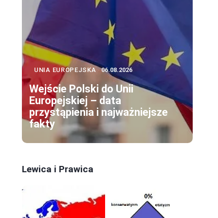
UNIA EUROPEJSKA
06.08.2026
Wejście Polski do Unii
Europejskiej – data
przystąpienia i najważniejsze
fakty
Lewica i Prawica