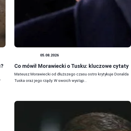
POLITYKA
05.08.2026
u?
Co mówił Morawiecki o Tusku: kluczowe cytaty
Mateusz Morawiecki od dłuższego czasu ostro krytykuje Donalda
e
Tuska oraz jego rządy. W swoich wystąp...