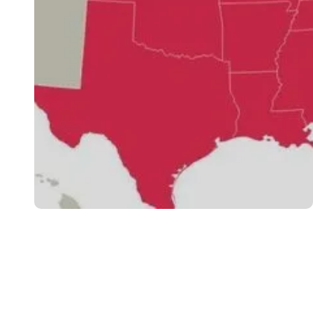
WYBORY
04.08.2026
Kiedy wybory w USA — co ile lat i które urzędy
są wybierane
ają
Wybory prezydenckie w Stanach Zjednoczonych przyciągają
uwagę całego świata, ponieważ ich wyniki wpł...