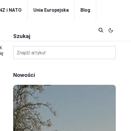
NZ i NATO
Unia Europejska
Blog
Szukaj
y,
ię
Nowości