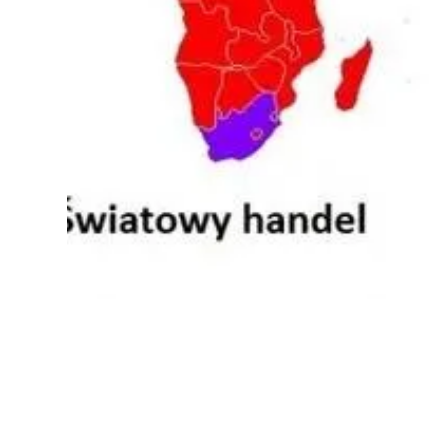
LEWICA I PRAWICA
04.08.2026
Quiz lewica czy prawica — który obóz bliższy
twoim poglądom?
Zawsze zastanawiałem się, jak moje wartości polityczne wpływ
na codzienne decyzje oraz styl życia...