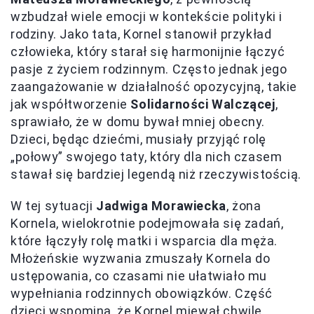
wzbudzał wiele emocji w kontekście polityki i
rodziny. Jako tata, Kornel stanowił przykład
człowieka, który starał się harmonijnie łączyć
pasje z życiem rodzinnym. Często jednak jego
zaangażowanie w działalność opozycyjną, takie
jak współtworzenie
Solidarności Walczącej
,
sprawiało, że w domu bywał mniej obecny.
Dzieci, będąc dziećmi, musiały przyjąć rolę
„połowy” swojego taty, który dla nich czasem
stawał się bardziej legendą niż rzeczywistością.
W tej sytuacji
Jadwiga Morawiecka
, żona
Kornela, wielokrotnie podejmowała się zadań,
które łączyły rolę matki i wsparcia dla męża.
Młożeńskie wyzwania zmuszały Kornela do
ustępowania, co czasami nie ułatwiało mu
wypełniania rodzinnych obowiązków. Część
dzieci wspomina, że Kornel miewał chwile