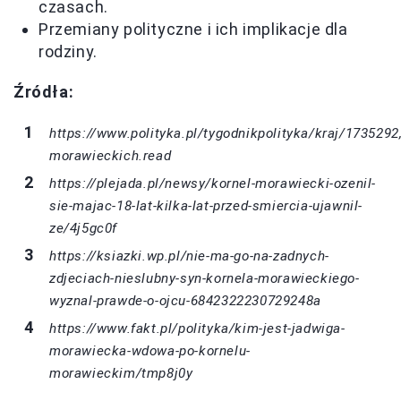
czasach.
Przemiany polityczne i ich implikacje dla
rodziny.
Źródła:
https://www.polityka.pl/tygodnikpolityka/kraj/1735292,
morawieckich.read
https://plejada.pl/newsy/kornel-morawiecki-ozenil-
sie-majac-18-lat-kilka-lat-przed-smiercia-ujawnil-
ze/4j5gc0f
https://ksiazki.wp.pl/nie-ma-go-na-zadnych-
zdjeciach-nieslubny-syn-kornela-morawieckiego-
wyznal-prawde-o-ojcu-6842322230729248a
https://www.fakt.pl/polityka/kim-jest-jadwiga-
morawiecka-wdowa-po-kornelu-
morawieckim/tmp8j0y