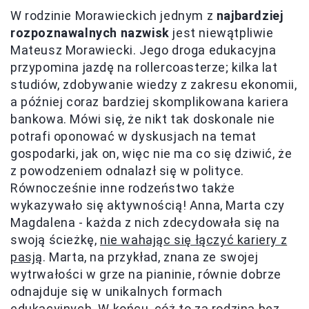
W rodzinie Morawieckich jednym z
najbardziej
rozpoznawalnych nazwisk
jest niewątpliwie
Mateusz Morawiecki. Jego droga edukacyjna
przypomina jazdę na rollercoasterze; kilka lat
studiów, zdobywanie wiedzy z zakresu ekonomii,
a później coraz bardziej skomplikowana kariera
bankowa. Mówi się, że nikt tak doskonale nie
potrafi oponować w dyskusjach na temat
gospodarki, jak on, więc nie ma co się dziwić, że
z powodzeniem odnalazł się w polityce.
Równocześnie inne rodzeństwo także
wykazywało się aktywnością! Anna, Marta czy
Magdalena - każda z nich zdecydowała się na
swoją ścieżkę,
nie wahając się łączyć kariery z
pasją
. Marta, na przykład, znana ze swojej
wytrwałości w grze na pianinie, równie dobrze
odnajduje się w unikalnych formach
edukacyjnych. W końcu, cóż to za rodzina bez