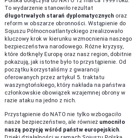
Polska dołączyła do NATO 12 marca 1999 roku.
To wydarzenie stanowiło rezultat
długotrwałych starań dyplomatycznych
oraz
reform w obszarze obronności. Wstąpienie do
Sojuszu Północnoatlantyckiego zrealizowało
kluczowy krok w kierunku wzmocnienia naszego
bezpieczeństwa narodowego. Różne kryzysy,
które dotknęły Europę oraz nasz region, dobitnie
pokazują, jak istotne było to przystąpienie. Od
początku korzystaliśmy z gwarancji
oferowanych przez artykuł 5. traktatu
waszyngtońskiego, który nakłada na państwa
członkowskie obowiązek wzajemnej obrony w
razie ataku na jedno z nich.
Przystąpienie do NATO nie tylko wzbogaciło
nasze bezpieczeństwo, ale również
umocniło
naszą pozycję wśród państw europejskich
.
Dzięki działalności w ramach Sojuszu Polska