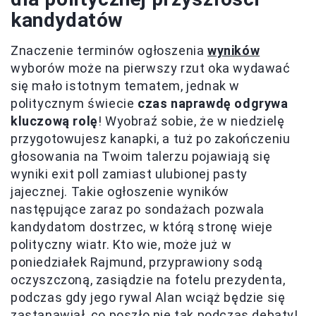
kandydatów
Znaczenie terminów ogłoszenia
wyników
wyborów może na pierwszy rzut oka wydawać
się mało istotnym tematem, jednak w
politycznym świecie
czas naprawdę odgrywa
kluczową rolę
! Wyobraź sobie, że w niedzielę
przygotowujesz kanapki, a tuż po zakończeniu
głosowania na Twoim talerzu pojawiają się
wyniki exit poll zamiast ulubionej pasty
jajecznej. Takie ogłoszenie wyników
następujące zaraz po sondażach pozwala
kandydatom dostrzec, w którą stronę wieje
polityczny wiatr. Kto wie, może już w
poniedziałek Rajmund, przyprawiony sodą
oczyszczoną, zasiądzie na fotelu prezydenta,
podczas gdy jego rywal Alan wciąż będzie się
zastanawiał, co poszło nie tak podczas debaty!