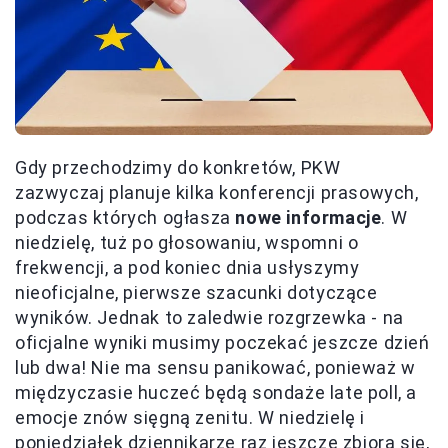
Gdy przechodzimy do konkretów, PKW
zazwyczaj planuje kilka konferencji prasowych,
podczas których ogłasza
nowe informacje
. W
niedzielę, tuż po głosowaniu, wspomni o
frekwencji, a pod koniec dnia usłyszymy
nieoficjalne, pierwsze szacunki dotyczące
wyników. Jednak to zaledwie rozgrzewka - na
oficjalne wyniki musimy poczekać jeszcze dzień
lub dwa! Nie ma sensu panikować, ponieważ w
międzyczasie huczeć będą sondaże late poll, a
emocje znów sięgną zenitu. W niedzielę i
poniedziałek dziennikarze raz jeszcze zbiorą się,