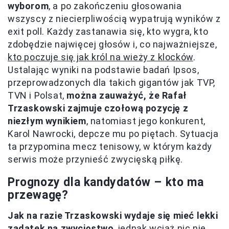
wyborom
, a po zakończeniu głosowania
wszyscy z niecierpliwością wypatrują wyników z
exit poll. Każdy zastanawia się, kto wygra, kto
zdobędzie najwięcej głosów i, co najważniejsze,
kto poczuje się jak król na wieży z klocków
.
Ustalając wyniki na podstawie badań Ipsos,
przeprowadzonych dla takich gigantów jak TVP,
TVN i Polsat,
można zauważyć, że Rafał
Trzaskowski zajmuje czołową pozycję z
niezłym wynikiem
, natomiast jego konkurent,
Karol Nawrocki, depcze mu po piętach. Sytuacja
ta przypomina mecz tenisowy, w którym każdy
serwis może przynieść zwycięską piłkę.
Prognozy dla kandydatów – kto ma
przewagę?
Jak na razie Trzaskowski wydaje się mieć lekki
zadatek na zwycięstwo
, jednak wciąż nic nie