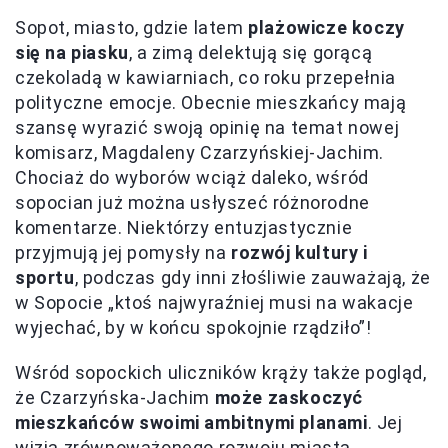
Sopot, miasto, gdzie latem
plażowicze koczy
się na piasku
, a zimą delektują się gorącą
czekoladą w kawiarniach, co roku przepełnia
polityczne emocje. Obecnie mieszkańcy mają
szansę wyrazić swoją opinię na temat nowej
komisarz, Magdaleny Czarzyńskiej-Jachim.
Chociaż do wyborów wciąż daleko, wśród
sopocian już można usłyszeć różnorodne
komentarze. Niektórzy entuzjastycznie
przyjmują jej pomysły na
rozwój kultury i
sportu
, podczas gdy inni złośliwie zauważają, że
w Sopocie „ktoś najwyraźniej musi na wakacje
wyjechać, by w końcu spokojnie rządziło”!
Wśród sopockich uliczników krąży także pogląd,
że Czarzyńska-Jachim
może zaskoczyć
mieszkańców swoimi ambitnymi planami
. Jej
wizja zrównoważonego rozwoju miasta,