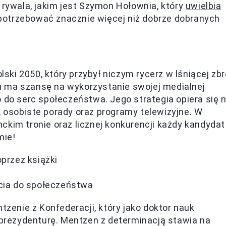
 rywala, jakim jest Szymon Hołownia, który
uwielbia
potrzebować znacznie więcej niż dobrze dobranych
lski 2050, który przybył niczym rycerz w lśniącej zbr
u ma szansę na wykorzystanie swojej medialnej
o do serc społeczeństwa. Jego strategia opiera się 
 osobiste porady oraz programy telewizyjne. W
ckim tronie oraz licznej konkurencji każdy kandydat
mie!
rzez książki
rcia do społeczeństwa
enie z Konfederacji, który jako doktor nauk
o prezydenturę. Mentzen z determinacją stawia na