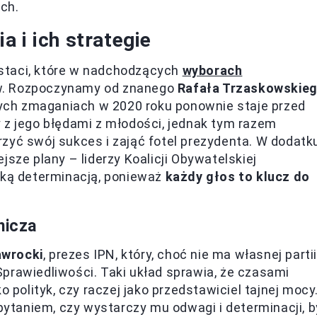
ch.
 i ich strategie
postaci, które w nadchodzących
wyborach
w. Rozpoczynamy od znanego
Rafała Trzaskowskie
szych zmaganiach w 2020 roku ponownie staje przed
 jego błędami z młodości, jednak tym razem
zyć swój sukces i zająć fotel prezydenta. W dodatk
jsze plany – liderzy Koalicji Obywatelskiej
aką determinacją, ponieważ
każdy głos to klucz do
nicza
awrocki
, prezes IPN, który, choć nie ma własnej partii
prawiedliwości. Taki układ sprawia, że czasami
o polityk, czy raczej jako przedstawiciel tajnej mocy
 pytaniem, czy wystarczy mu odwagi i determinacji, b