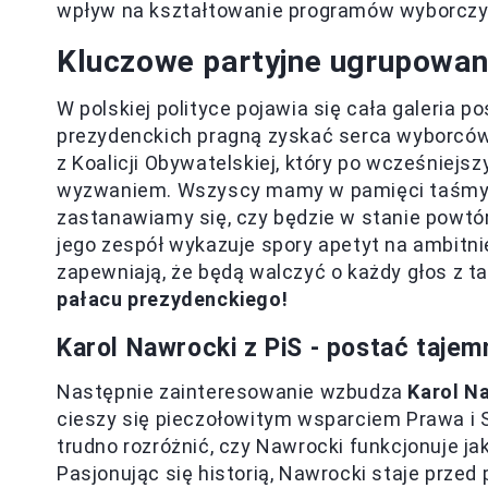
wpływ na kształtowanie programów wyborczy
Kluczowe partyjne ugrupowania
W polskiej polityce pojawia się cała galeria 
prezydenckich pragną zyskać serca wyborcó
z Koalicji Obywatelskiej, który po wcześniej
wyzwaniem. Wszyscy mamy w pamięci taśmy z
zastanawiamy się, czy będzie w stanie powtór
jego zespół wykazuje spory apetyt na ambitnie
zapewniają, że będą walczyć o każdy głos z t
pałacu prezydenckiego!
Karol Nawrocki z PiS - postać tajem
Następnie zainteresowanie wzbudza
Karol N
cieszy się pieczołowitym wsparciem Prawa i S
trudno rozróżnić, czy Nawrocki funkcjonuje jak
Pasjonując się historią, Nawrocki staje przed