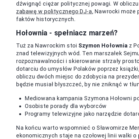
dźwignąć ciężar politycznej powagi. W obliczu
zabawę w politycznego DJ-a
, Nawrocki może 
faktów historycznych.
Hołownia - spełniacz marzeń?
Tuż za Nawrockim stoi
Szymon Hołownia
z Po
znad telewizyjnych wód. Ten marszałek Sejm
rozpoznawalności i skierowanie strzały prost
dotarciu do umysłów Polaków poprzez książki,
obliczu dwóch miejsc do zdobycia na prezyden
będzie musiał błyszczeć, by nie zniknąć w tłu
Mediowana kampania Szymona Hołowni pop
Osobiste porady dla wyborców
Programy telewizyjne jako narzędzie dota
Na końcu warto wspomnieć o Sławomirze Mentz
ekonomicznych staje na czołowej linii walki 