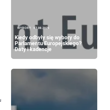
WYBORY
07.08.2026
Kiedy odbyły się wybory do
Parlamentu Europejskiego?
Daty i kadencje
u
h