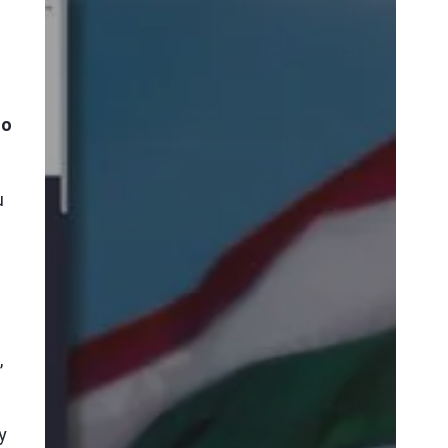
go
u
,
.
y