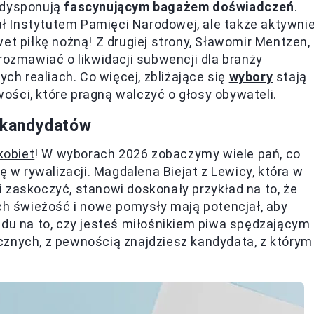
 dysponują
fascynującym bagażem doświadczeń
.
zał Instytutem Pamięci Narodowej, ale także aktywni
et piłkę nożną! Z drugiej strony, Sławomir Mentzen,
rozmawiać o likwidacji subwencji dla branży
ych realiach. Co więcej, zbliżające się
wybory
stają
ści, które pragną walczyć o głosy obywateli.
 kandydatów
kobiet
! W wyborach 2026 zobaczymy wiele pań, co
w rywalizacji. Magdalena Biejat z Lewicy, która w
 zaskoczyć, stanowi doskonały przykład na to, że
ich świeżość i nowe pomysły mają potencjał, aby
ędu na to, czy jesteś miłośnikiem piwa spędzającym
cznych, z pewnością znajdziesz kandydata, z którym