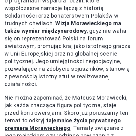
o programach wsparcia rodzin, które
współczesne narracje łączą z historią
Solidarności oraz bohaterstwem Polaków w
trudnych chwilach.
Wizja Morawieckiego ma
także wymiar międzynarodowy
, gdyż nie waha
się on reprezentować Polski na forum
światowym, promując kraj jako istotnego gracza
w Unii Europejskiej oraz na globalnej scenie
politycznej. Jego umiejętności negocjacyjne,
pozwalające na zdobycie sojuszników, stanowią
z pewnością istotny atut w realizowanej
działalności.
Nie można zapominać, że Mateusz Morawiecki,
jak każda znacząca figura polityczna, staje
przed kontrowersjami. Skoro już poruszamy ten
temat to odkryj
tajemnice życia prywatnego
premiera Morawieckiego
. Tematy związane z
jego majątkiem czy rodzinne powiązania z