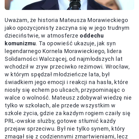
Uważam, że historia Mateusza Morawieckiego
jako opozycjonisty zaczyna się w jego trudnym
dzieciństwie, w atmosferze
oddechu
komunizmu
. Ta opowieść ukazuje, jak syn
legendarnego Kornela Morawieckiego, lidera
Solidarności Walczącej, od najmłodszych lat
wchodził w zryw przeciwko reżimowi. Wrocław,
w którym spędzał młodzieńcze lata, był
świadkiem jego emocji i reakcji na hasła, które
niosły się echem po ulicach, przypominając o
walce o wolność. Mateusz zdobywał wiedzę nie
tylko w szkołach, ale przede wszystkim w
szkole życia, gdzie za każdym rogiem czaiły się
PRL-owskie służby, gotowe stłumić każdy
przejaw sprzeciwu. Był nie tylko synem, który
zmagał się z codziennymi zmartwieniami, lecz