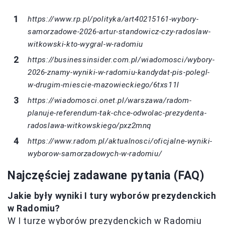
https://www.rp.pl/polityka/art40215161-wybory-
samorzadowe-2026-artur-standowicz-czy-radoslaw-
witkowski-kto-wygral-w-radomiu
https://businessinsider.com.pl/wiadomosci/wybory-
2026-znamy-wyniki-w-radomiu-kandydat-pis-polegl-
w-drugim-miescie-mazowieckiego/6txs11l
https://wiadomosci.onet.pl/warszawa/radom-
planuje-referendum-tak-chce-odwolac-prezydenta-
radoslawa-witkowskiego/pxz2mnq
https://www.radom.pl/aktualnosci/oficjalne-wyniki-
wyborow-samorzadowych-w-radomiu/
Najczęściej zadawane pytania (FAQ)
Jakie były wyniki I tury wyborów prezydenckich
w Radomiu?
W I turze wyborów prezydenckich w Radomiu