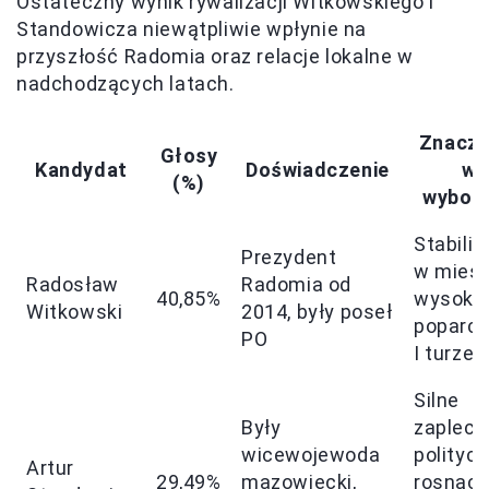
Ostateczny wynik rywalizacji Witkowskiego i
Standowicza niewątpliwie wpłynie na
przyszłość Radomia oraz relacje lokalne w
nadchodzących latach.
Znacze
Głosy
Kandydat
Doświadczenie
w
(%)
wybor
Stabiliz
Prezydent
w mieśc
Radosław
Radomia od
40,85%
wysoki
Witkowski
2014, były poseł
poparci
PO
I turze
Silne
Były
zaplecz
wicewojewoda
politycz
Artur
29,49%
mazowiecki,
rosnąc