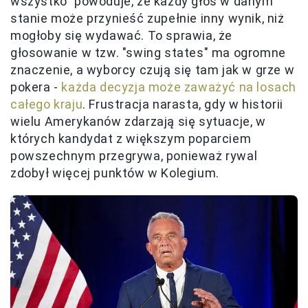
wszystko" powoduje, że każdy głos w danym
stanie może przynieść zupełnie inny wynik, niż
mogłoby się wydawać. To sprawia, że
głosowanie w tzw. "swing states" ma ogromne
znaczenie, a wyborcy czują się tam jak w grze w
pokera -
każda decyzja może zaważyć na losach
całego kraju
. Frustracja narasta, gdy w historii
wielu Amerykanów zdarzają się sytuacje, w
których kandydat z większym poparciem
powszechnym przegrywa, ponieważ rywal
zdobył więcej punktów w Kolegium.