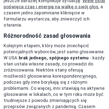
jeszcze bardziej komplikuje sytuację.
Wiele osób
poświęca czas i energię na walkę o swój głos
, a
czasem jedno zapomniane kliknięcie w
formularzu wystarcza, aby zniweczyć ich
starania.
Różnorodność zasad głosowania
Kolejnym etapem, który może zniechęcić
potencjalnych wyborców, jest samo głosowanie.
W USA
brak jednego, spójnego systemu
- każdy
stan ustala własne zasady, co prowadzi do
zróżnicowania. Niektóre stany oferują
możliwość głosowania korespondencyjnego,
podczas gdy inne borykają się z różnymi
problemami. Co więcej, inni stawiają na aktywne
głosowanie w lokalach, co w tym roku może być
trudniejsze z powodu zmieniających się
przepisów związanych z pandemią. Czasem