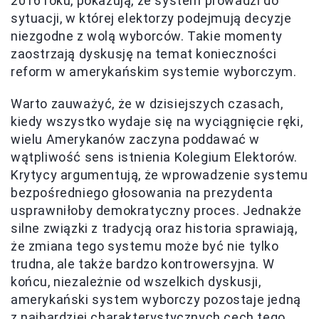
2016 roku, pokazują, że system prowadzi do
sytuacji, w której elektorzy podejmują decyzje
niezgodne z wolą wyborców. Takie momenty
zaostrzają dyskusję na temat konieczności
reform w amerykańskim systemie wyborczym.
Warto zauważyć, że w dzisiejszych czasach,
kiedy wszystko wydaje się na wyciągnięcie ręki,
wielu Amerykanów zaczyna poddawać w
wątpliwość sens istnienia Kolegium Elektorów.
Krytycy argumentują, że wprowadzenie systemu
bezpośredniego głosowania na prezydenta
usprawniłoby demokratyczny proces. Jednakże
silne związki z tradycją oraz historia sprawiają,
że zmiana tego systemu może być nie tylko
trudna, ale także bardzo kontrowersyjna. W
końcu, niezależnie od wszelkich dyskusji,
amerykański system wyborczy pozostaje jedną
z najbardziej charakterystycznych cech tego