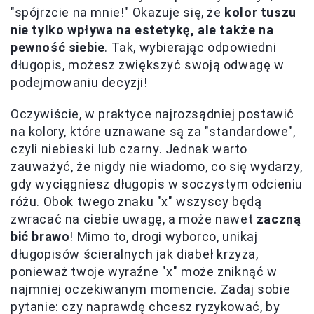
"spójrzcie na mnie!" Okazuje się, że
kolor tuszu
nie tylko wpływa na estetykę, ale także na
pewność siebie
. Tak, wybierając odpowiedni
długopis, możesz zwiększyć swoją odwagę w
podejmowaniu decyzji!
Oczywiście, w praktyce najrozsądniej postawić
na kolory, które uznawane są za "standardowe",
czyli niebieski lub czarny. Jednak warto
zauważyć, że nigdy nie wiadomo, co się wydarzy,
gdy wyciągniesz długopis w soczystym odcieniu
różu. Obok twego znaku "x" wszyscy będą
zwracać na ciebie uwagę, a może nawet
zaczną
bić brawo
! Mimo to, drogi wyborco, unikaj
długopisów ścieralnych jak diabeł krzyża,
ponieważ twoje wyraźne "x" może zniknąć w
najmniej oczekiwanym momencie. Zadaj sobie
pytanie: czy naprawdę chcesz ryzykować, by