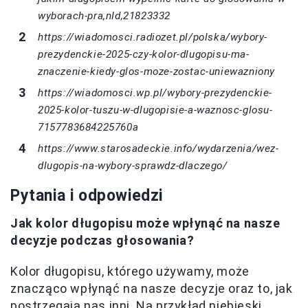
wyborach-pra,nId,21823332
https://wiadomosci.radiozet.pl/polska/wybory-
prezydenckie-2025-czy-kolor-dlugopisu-ma-
znaczenie-kiedy-glos-moze-zostac-uniewazniony
https://wiadomosci.wp.pl/wybory-prezydenckie-
2025-kolor-tuszu-w-dlugopisie-a-waznosc-glosu-
7157783684225760a
https://www.starosadeckie.info/wydarzenia/wez-
dlugopis-na-wybory-sprawdz-dlaczego/
Pytania i odpowiedzi
Jak kolor długopisu może wpłynąć na nasze
decyzje podczas głosowania?
Kolor długopisu, którego używamy, może
znacząco wpłynąć na nasze decyzje oraz to, jak
postrzegają nas inni. Na przykład niebieski