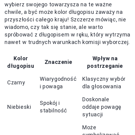
wybierz swojego towarzysza na te ważne
chwile, a być może kolor długopisu zaważy na
przyszłości całego kraju! Szczerze mówiąc, nie
wiadomo, czy tak się stanie, ale warto
spróbować z długopisem w ręku, który wytrzyma
nawet w trudnych warunkach komisji wyborczej.
Kolor
Wpływ na
Znaczenie
długopisu
postrzeganie
Wiarygodność
Klasyczny wybór
Czarny
i powaga
dla głosowania
Doskonale
Spokój i
Niebieski
oddaje powagę
stabilność
sytuacji
Może
symbolizować