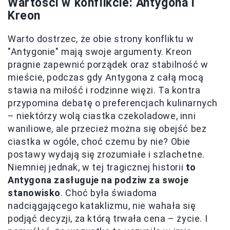
Wartości w konflikcie: Antygona i
Kreon
Warto dostrzec, że obie strony konfliktu w
"Antygonie" mają swoje argumenty. Kreon
pragnie zapewnić porządek oraz stabilność w
mieście, podczas gdy Antygona z całą mocą
stawia na miłość i rodzinne więzi. Ta kontra
przypomina debatę o preferencjach kulinarnych
– niektórzy wolą ciastka czekoladowe, inni
waniliowe, ale przecież można się obejść bez
ciastka w ogóle, choć czemu by nie? Obie
postawy wydają się zrozumiałe i szlachetne.
Niemniej jednak, w tej tragicznej historii
to
Antygona zasługuje na podziw za swoje
stanowisko
. Choć była świadoma
nadciągającego kataklizmu, nie wahała się
podjąć decyzji, za którą trwała cena – życie. I