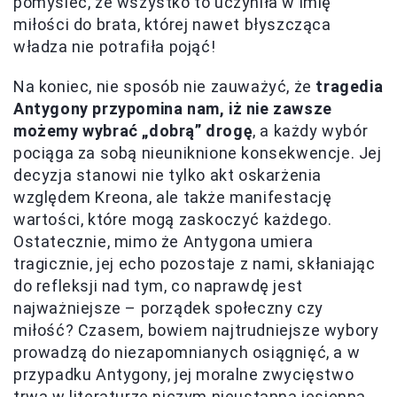
pomyśleć, że wszystko to uczyniła w imię
miłości do brata, której nawet błyszcząca
władza nie potrafiła pojąć!
Na koniec, nie sposób nie zauważyć, że
tragedia
Antygony przypomina nam, iż nie zawsze
możemy wybrać „dobrą” drogę
, a każdy wybór
pociąga za sobą nieuniknione konsekwencje. Jej
decyzja stanowi nie tylko akt oskarżenia
względem Kreona, ale także manifestację
wartości, które mogą zaskoczyć każdego.
Ostatecznie, mimo że Antygona umiera
tragicznie, jej echo pozostaje z nami, skłaniając
do refleksji nad tym, co naprawdę jest
najważniejsze – porządek społeczny czy
miłość? Czasem, bowiem najtrudniejsze wybory
prowadzą do niezapomnianych osiągnięć, a w
przypadku Antygony, jej moralne zwycięstwo
trwa w literaturze niczym nieustanna jesienna