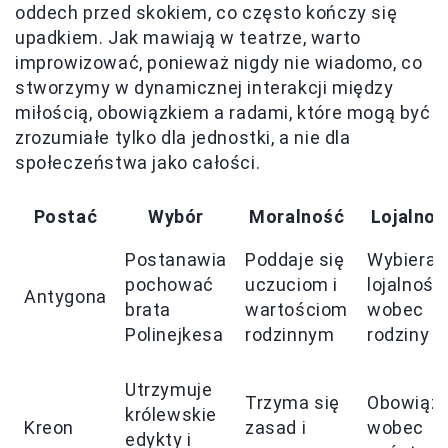
oddech przed skokiem, co często kończy się
upadkiem. Jak mawiają w teatrze, warto
improwizować, ponieważ nigdy nie wiadomo, co
stworzymy w dynamicznej interakcji między
miłością, obowiązkiem a radami, które mogą być
zrozumiałe tylko dla jednostki, a nie dla
społeczeństwa jako całości.
Postać
Wybór
Moralność
Lojalnoś
Postanawia
Poddaje się
Wybiera
pochować
uczuciom i
lojalność
Antygona
brata
wartościom
wobec
Polinejkesa
rodzinnym
rodziny
Utrzymuje
Trzyma się
Obowiąz
królewskie
Kreon
zasad i
wobec
edykty i