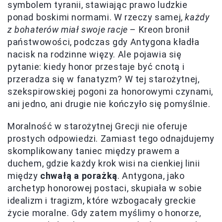
symbolem tyranii, stawiając prawo ludzkie
ponad boskimi normami. W rzeczy samej,
każdy
z bohaterów miał swoje racje
– Kreon bronił
państwowości, podczas gdy Antygona kładła
nacisk na rodzinne więzy. Ale pojawia się
pytanie: kiedy honor przestaje być cnotą i
przeradza się w fanatyzm? W tej starożytnej,
szekspirowskiej pogoni za honorowymi czynami,
ani jedno, ani drugie nie kończyło się pomyślnie.
Moralność w starożytnej Grecji nie oferuje
prostych odpowiedzi. Zamiast tego odnajdujemy
skomplikowany taniec między prawem a
duchem, gdzie każdy krok wisi na cienkiej linii
między
chwałą a porażką
. Antygona, jako
archetyp honorowej postaci, skupiała w sobie
idealizm i tragizm, które wzbogacały greckie
życie moralne. Gdy zatem myślimy o honorze,