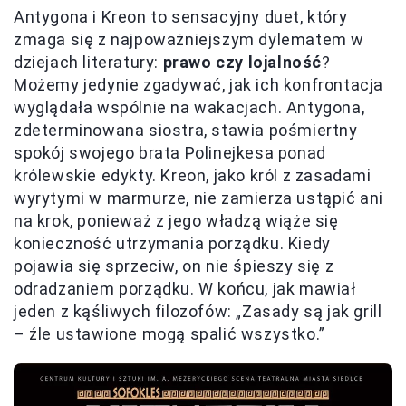
Antygona i Kreon to sensacyjny duet, który
zmaga się z najpoważniejszym dylematem w
dziejach literatury:
prawo czy lojalność
?
Możemy jedynie zgadywać, jak ich konfrontacja
wyglądała wspólnie na wakacjach. Antygona,
zdeterminowana siostra, stawia pośmiertny
spokój swojego brata Polinejkesa ponad
królewskie edykty. Kreon, jako król z zasadami
wyrytymi w marmurze, nie zamierza ustąpić ani
na krok, ponieważ z jego władzą wiąże się
konieczność utrzymania porządku. Kiedy
pojawia się sprzeciw, on nie śpieszy się z
odradzaniem porządku. W końcu, jak mawiał
jeden z kąśliwych filozofów: „Zasady są jak grill
– źle ustawione mogą spalić wszystko.”