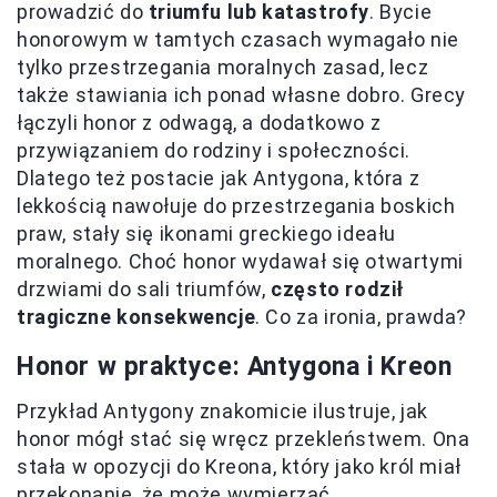
prowadzić do
triumfu lub katastrofy
. Bycie
honorowym w tamtych czasach wymagało nie
tylko przestrzegania moralnych zasad, lecz
także stawiania ich ponad własne dobro. Grecy
łączyli honor z odwagą, a dodatkowo z
przywiązaniem do rodziny i społeczności.
Dlatego też postacie jak Antygona, która z
lekkością nawołuje do przestrzegania boskich
praw, stały się ikonami greckiego ideału
moralnego. Choć honor wydawał się otwartymi
drzwiami do sali triumfów,
często rodził
tragiczne konsekwencje
. Co za ironia, prawda?
Honor w praktyce: Antygona i Kreon
Przykład Antygony znakomicie ilustruje, jak
honor mógł stać się wręcz przekleństwem. Ona
stała w opozycji do Kreona, który jako król miał
przekonanie, że może wymierzać