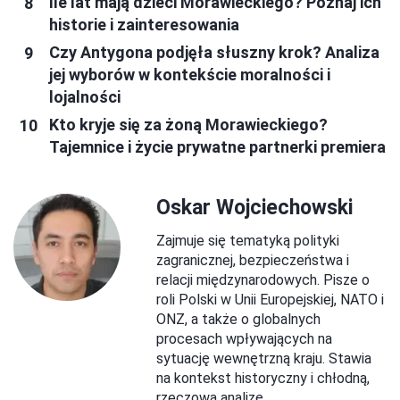
Ile lat mają dzieci Morawieckiego? Poznaj ich
historie i zainteresowania
Czy Antygona podjęła słuszny krok? Analiza
jej wyborów w kontekście moralności i
lojalności
Kto kryje się za żoną Morawieckiego?
Tajemnice i życie prywatne partnerki premiera
Oskar Wojciechowski
Zajmuje się tematyką polityki
zagranicznej, bezpieczeństwa i
relacji międzynarodowych. Pisze o
roli Polski w Unii Europejskiej, NATO i
ONZ, a także o globalnych
procesach wpływających na
sytuację wewnętrzną kraju. Stawia
na kontekst historyczny i chłodną,
rzeczową analizę.