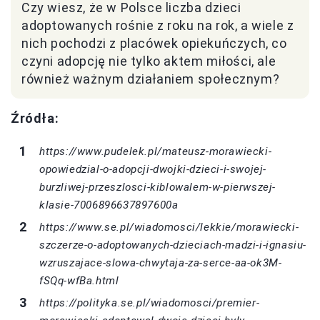
Czy wiesz, że w Polsce liczba dzieci
adoptowanych rośnie z roku na rok, a wiele z
nich pochodzi z placówek opiekuńczych, co
czyni adopcję nie tylko aktem miłości, ale
również ważnym działaniem społecznym?
Źródła:
https://www.pudelek.pl/mateusz-morawiecki-
opowiedzial-o-adopcji-dwojki-dzieci-i-swojej-
burzliwej-przeszlosci-kiblowalem-w-pierwszej-
klasie-7006896637897600a
https://www.se.pl/wiadomosci/lekkie/morawiecki-
szczerze-o-adoptowanych-dzieciach-madzi-i-ignasiu-
wzruszajace-slowa-chwytaja-za-serce-aa-ok3M-
fSQq-wfBa.html
https://polityka.se.pl/wiadomosci/premier-