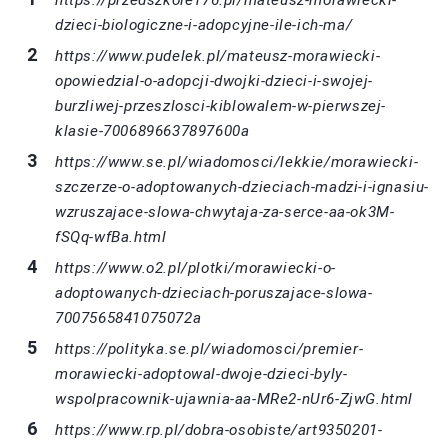
dzieci-biologiczne-i-adopcyjne-ile-ich-ma/
https://www.pudelek.pl/mateusz-morawiecki-
opowiedzial-o-adopcji-dwojki-dzieci-i-swojej-
burzliwej-przeszlosci-kiblowalem-w-pierwszej-
klasie-7006896637897600a
https://www.se.pl/wiadomosci/lekkie/morawiecki-
szczerze-o-adoptowanych-dzieciach-madzi-i-ignasiu-
wzruszajace-slowa-chwytaja-za-serce-aa-ok3M-
fSQq-wfBa.html
https://www.o2.pl/plotki/morawiecki-o-
adoptowanych-dzieciach-poruszajace-slowa-
7007565841075072a
https://polityka.se.pl/wiadomosci/premier-
morawiecki-adoptowal-dwoje-dzieci-byly-
wspolpracownik-ujawnia-aa-MRe2-nUr6-ZjwG.html
https://www.rp.pl/dobra-osobiste/art9350201-