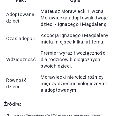
Fakt
Opis
Mateusz Morawiecki i Iwona
Adoptowane
Morawiecka adoptowali dwoje
dzieci
dzieci - Ignacego i Magdalenę.
Adopcja Ignacego i Magdaleny
Czas adopcji
miała miejsce kilka lat temu.
Premier wyraził wdzięczność
Wdzięczność
dla rodziców biologicznych
swoich dzieci.
Morawiecki nie widzi różnicy
Równość
między dziećmi biologicznymi
dzieci
a adoptowanymi.
Źródła:
https://przedszkole176.pl/mateusz-morawiecki-